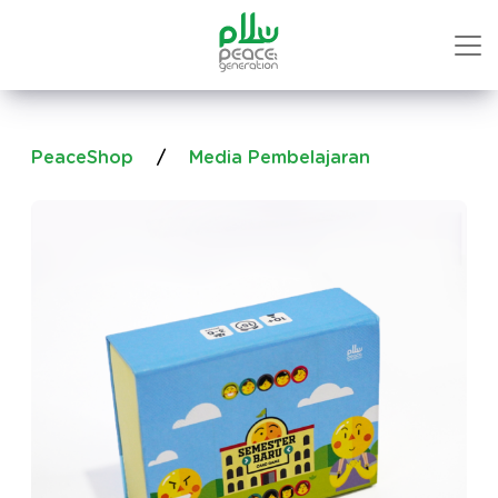
PeaceShop
/
Media Pembelajaran