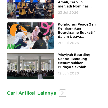
Amali, Terpilih
menjadi Nominasi
Harmony in Diversity
23 Jul 2026
Awards
Kolaborasi PeaceGen
Kembangkan
Boardgame Edukatif
dalam Upaya
Peningkatan
20 Jul 2026
Kesehatan Mental
Santri Pesantren
Fahmina
‘Aisyiyah Boarding
School Bandung
Menumbuhkan
Budaya Sekolah
Happy Tanpa Bully di
12 Jun 2026
Lingkungan
Pesantren Bersama
PeaceGen Academy
Cari Artikel Lainnya