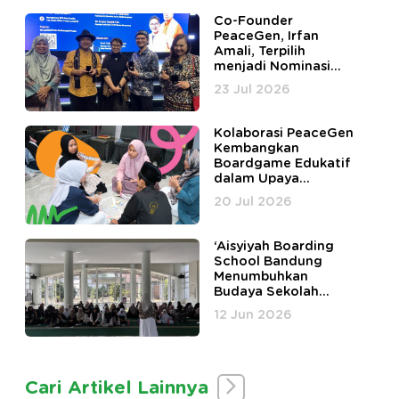
Co-Founder
PeaceGen, Irfan
Amali, Terpilih
menjadi Nominasi
Harmony in Diversity
23 Jul 2026
Awards
Kolaborasi PeaceGen
Kembangkan
Boardgame Edukatif
dalam Upaya
Peningkatan
20 Jul 2026
Kesehatan Mental
Santri Pesantren
Fahmina
‘Aisyiyah Boarding
School Bandung
Menumbuhkan
Budaya Sekolah
Happy Tanpa Bully di
12 Jun 2026
Lingkungan
Pesantren Bersama
PeaceGen Academy
Cari Artikel Lainnya