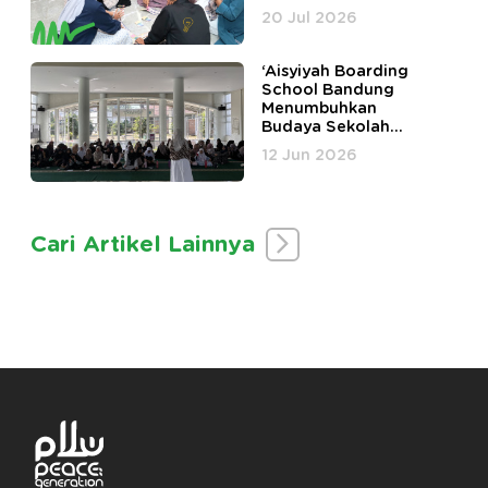
Peningkatan
20 Jul 2026
Kesehatan Mental
Santri Pesantren
Fahmina
‘Aisyiyah Boarding
School Bandung
Menumbuhkan
Budaya Sekolah
Happy Tanpa Bully di
12 Jun 2026
Lingkungan
Pesantren Bersama
PeaceGen Academy
Cari Artikel Lainnya