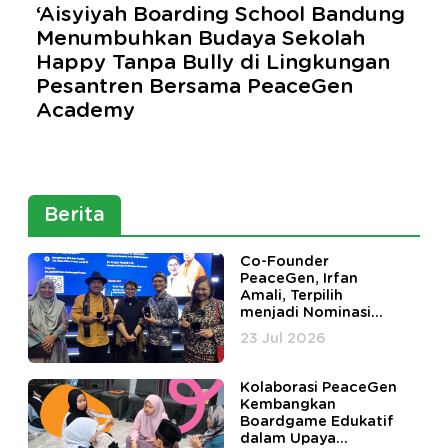
‘Aisyiyah Boarding School Bandung
Menumbuhkan Budaya Sekolah
Happy Tanpa Bully di Lingkungan
Pesantren Bersama PeaceGen
Academy
Berita
Co-Founder
PeaceGen, Irfan
Amali, Terpilih
menjadi Nominasi
Harmony in Diversity
23 Jul 2026
Awards
Kolaborasi PeaceGen
Kembangkan
Boardgame Edukatif
dalam Upaya