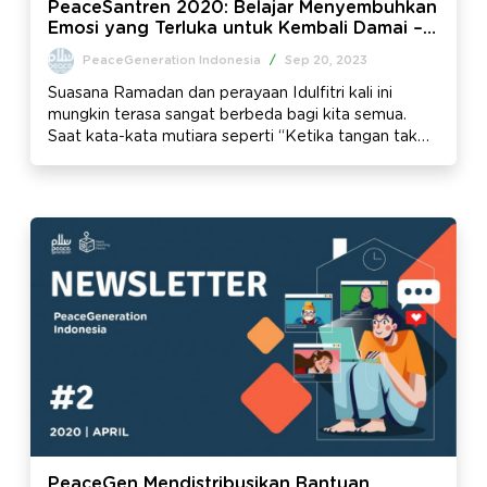
PeaceSantren 2020: Belajar Menyembuhkan
Emosi yang Terluka untuk Kembali Damai –
Newsletter Edisi #3
PeaceGeneration Indonesia
/
Sep 20, 2023
Suasana Ramadan dan perayaan Idulfitri kali ini
mungkin terasa sangat berbeda bagi kita semua.
Saat kata-kata mutiara seperti “Ketika tangan tak
mampu menjabat, ketika kaki tak mampu
melangkah…” dulu hanya dianggap sambil lalu, namun
siapa sangka sekarang hal itu menjadi nyata. Kita
memang tidak bisa jabatan tangan secara langsung,
memeluk sanak-saudara kita, sambil berbisik
permohonan maaf yang tulus dari bibir kita, namun
kita masih bisa membuka pintu silaturahmi dan
bermaaf-maafan.
PeaceGen Mendistribusikan Bantuan