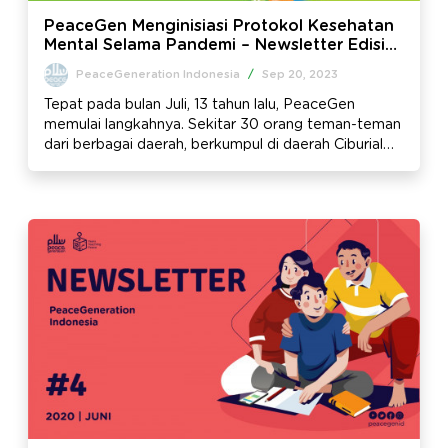
PeaceGen Menginisiasi Protokol Kesehatan
Mental Selama Pandemi – Newsletter Edisi
#5
PeaceGeneration Indonesia
/
Sep 20, 2023
Tepat pada bulan Juli, 13 tahun lalu, PeaceGen
memulai langkahnya. Sekitar 30 orang teman-teman
dari berbagai daerah, berkumpul di daerah Ciburial
Bandung untuk mengikuti training perdana 12 Nilai
Dasar Perdamaian. Inilah benih pertama yang kami
tanam. Tanpa disangka 13 tahun kemudian benih itu
telah tumbuh di berbagai daerah di Indonesia
bahkan hingga Malaysia dan Filipina.