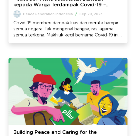
kepada Warga Terdampak Covid-19 –
Newsletter Edisi #2
PeaceGeneration Indonesia
/
Sep 20, 2023
Covid-19 memberi dampak luas dan merata hampir
semua negara. Tak mengenal bangsa, ras, agama
semua terkena. Makhluk kecil bernama Covid-19 ini
menyadarkan kita tentang connectedness, sebuah
perasaan bahwa semua umat manusia saling
terhubung.
Building Peace and Caring for the