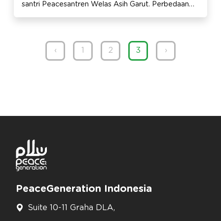
santri Peacesantren Welas Asih Garut. Perbedaan
latar belakang sekolah, suku, dan agama tak jadi
penghalang. Ini adalah moment perjumpaan 48 siswa
dari SMP Kristen Yahya, Peacesantren Welas Asih
Garut, dan SMPN 17 Bandung setelah sebelumnya
‹
1
2
3
›
mereka menyelesaikan pembelajaran 12 Nilai Dasar
Perdamaian (NDP) yang di inisiasi PeaceGen.
PeaceGeneration Indonesia
Suite 10-11 Graha DLA,