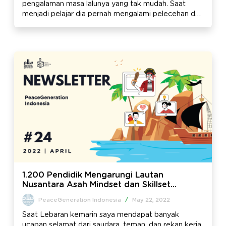
pengalaman masa lalunya yang tak mudah. Saat
menjadi pelajar dia pernah mengalami pelecehan dan
perundungan. Pengalaman pahit itu masih tersimpan
kuat dalam memori, sulit melupakan dan terus
menjadi beban untuk melangkah ke depan.
1.200 Pendidik Mengarungi Lautan
Nusantara Asah Mindset dan Skillset
Keberagaman, Berpikir Kritis, dan Empati –
PeaceGeneration Indonesia
/
May 22, 2022
Newsletter Edisi #24
Saat Lebaran kemarin saya mendapat banyak
ucapan selamat dari saudara, teman, dan rekan kerja.