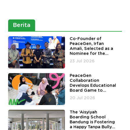
Berita
Co-Founder of
PeaceGen, Irfan
Amali, Selected as a
Nominee for the
Harmony in Diversity
23 Jul 2026
Awards
PeaceGen
Collaboration
Develops Educational
Board Game to
Improve the Mental
20 Jul 2026
Health of Students
at the Fahmina
Islamic Boarding
The ‘Aisyiyah
School
Boarding School
Bandung is Fostering
a Happy Tanpa Bully