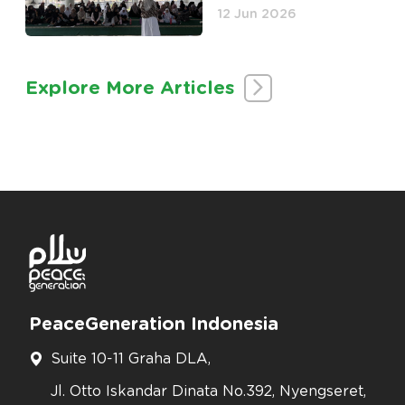
(Happy Without
12 Jun 2026
Bully) Culture in
Collaboration with
PeaceGen Academy
Explore More Articles
PeaceGeneration Indonesia
Suite 10-11 Graha DLA,
Jl. Otto Iskandar Dinata No.392, Nyengseret,